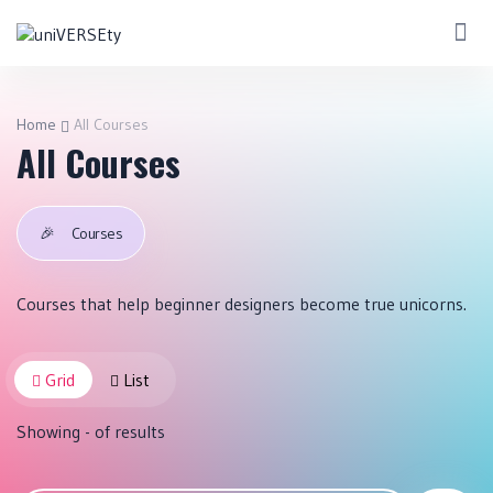
Home
All Courses
All Courses
🎉
Courses
Courses that help beginner designers become true unicorns.
Grid
List
Showing
-
of
results