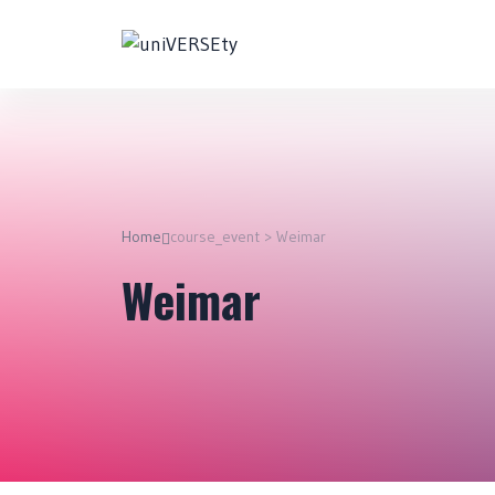
Home
course_event > Weimar
Weimar