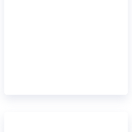
Von Pixeln zu Präsenz – 3D Gaussian
Splatting Workshop
Workshop zu Mobile Device Management
(MDM)