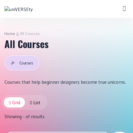
Home
All Courses
All Courses
🎉
Courses
Courses that help beginner designers become true unicorns.
Grid
List
Showing
-
of
results