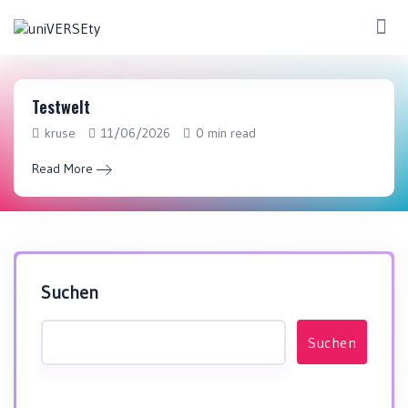
Testwelt
Home
xr-space > Social-VR
Social-VR
kruse
11/06/2026
0 min read
Read More
Suchen
Suchen